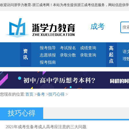
欢迎访问浙学力教育-浙江成考网！本站为考生提供浙江成考信息服务，网站信息供学习交流
成考
报考指导
考试报名
成绩查询
高
资
语
起
志愿填报
录取分数
录取查询
讯
理
点
报考指南
您现在的位置:
首页
>
备考
>
技巧心得
>
技巧心得
2021年成考生备考成人高考应注意的三大问题