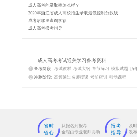
成人高考的录取率怎么样？
2020年浙江省成人高校招生录取最低控制分数线
成考后哪里查询学籍
成人高考报考指导
成人高考考试通关学习备考资料
1
备考阶段:
考试教材
考试大纲
章节练习
模拟试题
历
2
冲刺阶段:
高频通过名师授课
考前密训
移动课程
省时
报考
从报名到报考
及
全程由专业老师协助
发
省心
指导