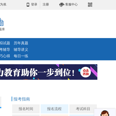
为准.
登录
注册
客服中心
题库
拟试题
历年真题
考辅导
辅导讲义
巧心得
每日一练
报考指南
报名时间
报名流程
考试科目