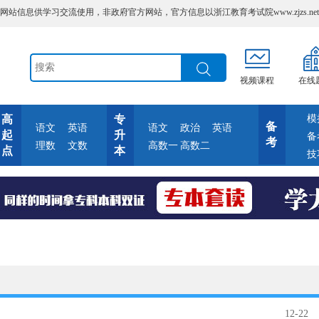
信息供学习交流使用，非政府官方网站，官方信息以浙江教育考试院www.zjzs.net
视频课程
在线
高
专
模
备
语文
英语
语文
政治
英语
起
升
备
考
理数
文数
高数一
高数二
点
本
技
12-22