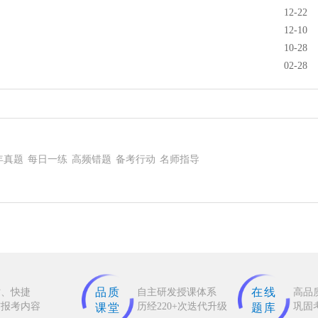
12-22
12-10
10-28
02-28
年真题
每日一练
高频错题
备考行动
名师指导
品质
在线
时、快捷
自主研发授课体系
高品
布报考内容
历经220+次迭代升级
巩固
课堂
题库