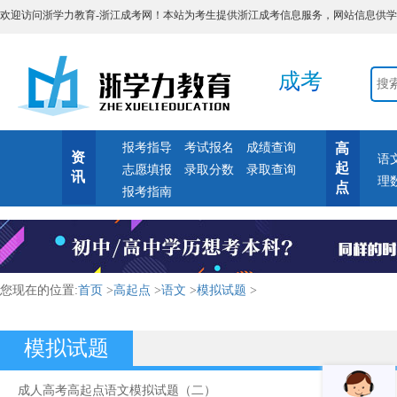
欢迎访问浙学力教育-浙江成考网！本站为考生提供浙江成考信息服务，网站信息供学习交流
成考
报考指导
考试报名
成绩查询
高
资
语
起
志愿填报
录取分数
录取查询
讯
理
点
报考指南
您现在的位置:
首页
>
高起点
>
语文
>
模拟试题
>
模拟试题
成人高考高起点语文模拟试题（二）