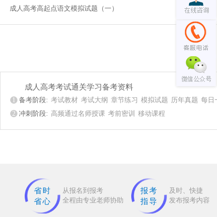
成人高考高起点语文模拟试题（一）
成人高考考试通关学习备考资料
1
备考阶段:
考试教材
考试大纲
章节练习
模拟试题
历年真题
每日
2
冲刺阶段:
高频通过名师授课
考前密训
移动课程
省时
报考
从报名到报考
及时、快捷
全程由专业老师协助
发布报考内容
省心
指导